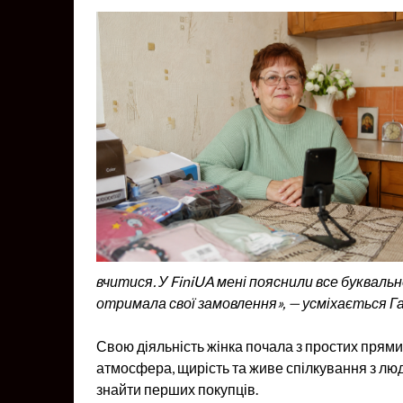
вчитися. У FiniUA мені пояснили все буквально
отримала свої замовлення», — усміхається Г
Свою діяльність жінка почала з простих прями
атмосфера, щирість та живе спілкування з люд
знайти перших покупців.