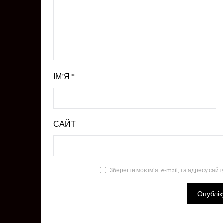
ІМ'Я
*
САЙТ
Зберегти моє ім'я, e-mail, та адресу сай