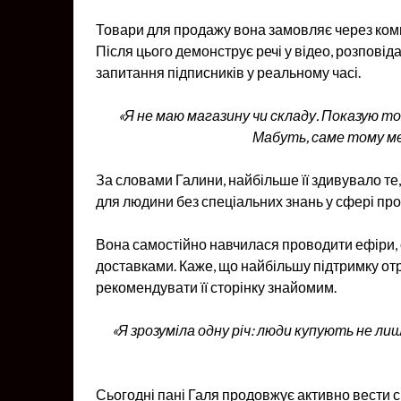
Товари для продажу вона замовляє через ко
Після цього демонструє речі у відео, розповід
запитання підписників у реальному часі.
«Я не маю магазину чи складу. Показую то
Мабуть, саме тому мен
За словами Галини, найбільше її здивувало те
для людини без спеціальних знань у сфері про
Вона самостійно навчилася проводити ефіри
доставками. Каже, що найбільшу підтримку отри
рекомендувати її сторінку знайомим.
«Я зрозуміла одну річ: люди купують не лиш
Сьогодні пані Галя продовжує активно вести с