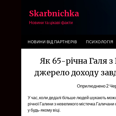
Перейти
до
Skarbnichka
вмісту
Новини та цікаві факти
НОВИНИ ВІД ПАРТНЕРІВ
ПСИХОЛОГІЯ
Як 65-річна Галя з
джерело доходу за
Оприлюднено
2 Че
У час, коли дедалі більше людей шукають можл
річної Галини з невеликого містечка Галичани
у будь-якому віці.