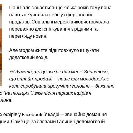
Пані Галя зізнається: ще кілька років тому вона
навіть не уявляла себе у сфері онлайн-
продажів. Соціальні мережі використовувала
переважно для спілкування з рідними та
перегляду новин.
Але згодом життя підштовхнуло її шукати
додатковий дохід.
«Я думала, що це все не для мене. Здавалося,
що онлайн-продажі — лише для молодих. Але
коли спробувала, зрозуміла: головне — бажання
 “на пальцях”, і вже після перших ефірів я
алина.
х ефірів у Facebook. У кадрі — звичайна домашня
ьми. Саме це, за словами Галини, і допомогло їй