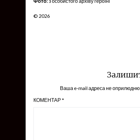
Фото:
з особистого архіву героїні
© 2026
Залишит
Ваша e-mail адреса не оприлюдню
КОМЕНТАР
*