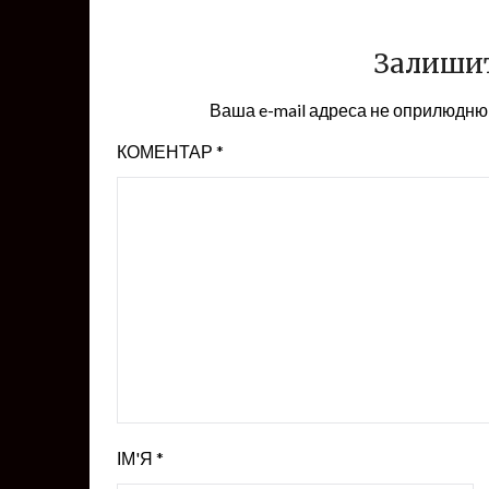
Залишит
Ваша e-mail адреса не оприлюдню
КОМЕНТАР
*
ІМ'Я
*