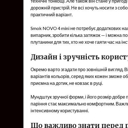
технічні тонкощі. Але також він стане у приго
дорожній пристрій. Не всі хочуть носити з соб
практичний варіант.
Smok NOVO 4 mini не потребує додаткових на
випарник, зробити кілька затяжок — і можна п
плутанини для тих, хто не хоче гаяти час на інс
Дизайн і зручність корис
Окремо варто згадати про зовнішній вигляд. Ві
варіантів кольорів, серед яких кожен зможе о
приємна на дотик, не ковзає в руці.
Мундштук зручної форми, і його розмір добре 
паріння стає максимально комфортним. Важлив
інтенсивному користуванні.
Що важливо знати перед