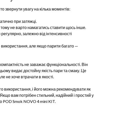
о звернути увагу на кілька моментів:
атично при затяжці.
тому не варто намагатись ставити щось інше.
 регулярно, залежно від інтенсивності
о використання, але якщо парити багато —
компактність не заважає функціональності. Він
 цьому видає достойну якість пари та смаку. Це
але не хоче втрачати в якості.
го використання, і його можна рекомендувати як
. Якщо вам потрібен стильний, надійний і простий у
до POD Smok NOVO 4 mini KIT.