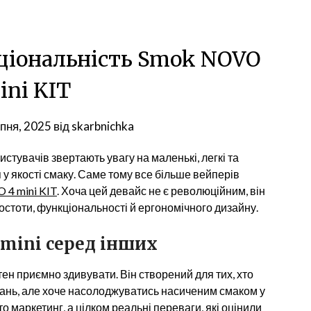
ціональність Smok NOVO
ini KIT
пня, 2025
від
skarbnichka
стувачів звертають увагу на маленькі, легкі та
я у якості смаку. Саме тому все більше вейперів
4 mini KIT
. Хоча цей девайс не є революційним, він
остоти, функціональності й ергономічного дизайну.
mini серед інших
ен приємно здивувати. Він створений для тих, хто
вань, але хоче насолоджуватись насиченим смаком у
о маркетинг, а цілком реальні переваги, які оцінили