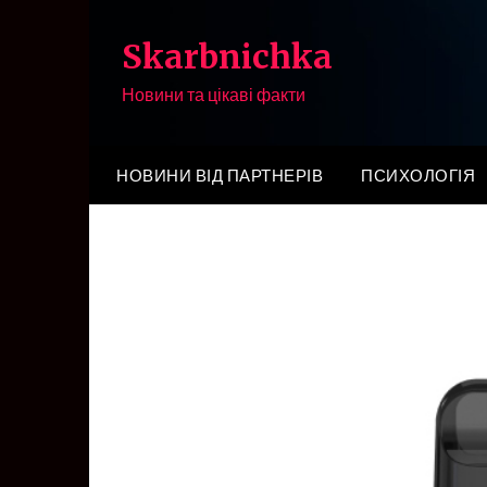
Перейти
до
Skarbnichka
вмісту
Новини та цікаві факти
НОВИНИ ВІД ПАРТНЕРІВ
ПСИХОЛОГІЯ