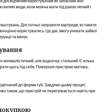
ді й досвідченим користувачам як запасний або
ою великі моди, коли можна мати під рукою легкий і
лаштувань. Достатньо заправити картридж, вставити
овноцінно користуватись. Це дає змогу уникати зайвої
трукції та меню.
тування
н мінімалістичний, але водночас стильний. Є кілька
брати щось під себе. Поверхня пристрою матова,
підігнаний до форми губ. Завдяки цьому процес
о також, що пристрій не перегрівається навіть при
 покупкою