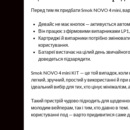
Перед тим як придбати Smok NOVO 4 mini, варт
Девайс не має кнопок — активується автом
Він працює з фірмовими випарниками LP1, 
Картриджі й випарники потрібно змінювати
користування.
Батареї вистачає на цілий день звичайног
доведеться підзарядити.
Smok NOVO 4 mini KIT — це той випадок, коли 
легкий, зручний, простий у використанні й при
ідеальний вибір для тих, хто цінує мінімалізм, 
Такий пристрій чудово підходить для щоденно
молодим вейперам, так і тим, хто давно в темі
користуванні под — варто придивитися саме 