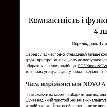
Компактність і функ
4 m
Оприлюднено
4 Ли
Серед сучасних под-систем дедалі більше кори
зручні пристрої, які при цьому не поступаютьс
обирають рішення, подібні до
POD Smok NOVO 
точно заслуговує на увагу через поєднання пр
Чим вирізняється NOVO 4 
Незважаючи на скромні габарити, цей под здат
шукає надійний пристрій без зайвих налашту
кожній затяжці. Його особливості — це не прост