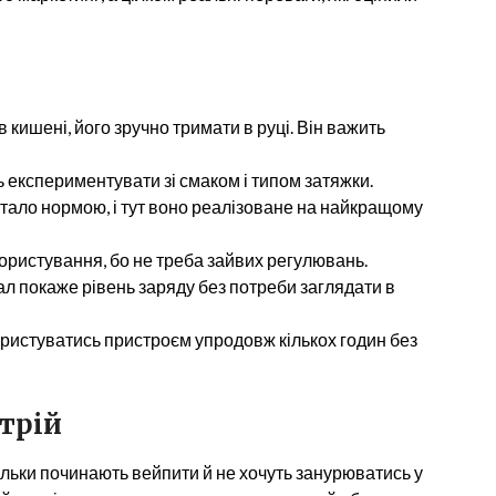
 кишені, його зручно тримати в руці. Він важить
ь експериментувати зі смаком і типом затяжки.
тало нормою, і тут воно реалізоване на найкращому
користування, бо не треба зайвих регулювань.
ал покаже рівень заряду без потреби заглядати в
ористуватись пристроєм упродовж кількох годин без
стрій
тільки починають вейпити й не хочуть занурюватись у