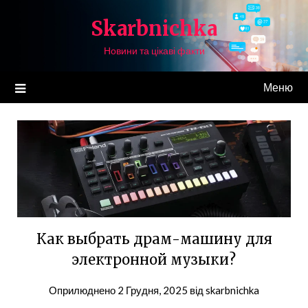
Перейти
Skarbnichka
до
вмісту
Новини та цікаві факти
Меню
Как выбрать драм-машину для
электронной музыки?
Оприлюднено
2 Грудня, 2025
від
skarbnichka