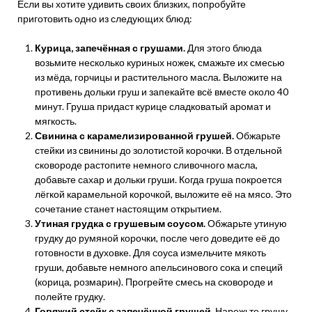
Если вы хотите удивить своих близких, попробуйте
приготовить одно из следующих блюд:
Курица, запечённая с грушами.
Для этого блюда
возьмите несколько куриных ножек, смажьте их смесью
из мёда, горчицы и растительного масла. Выложите на
противень дольки груш и запекайте всё вместе около 40
минут. Груша придаст курице сладковатый аромат и
мягкость.
Свинина с карамелизированной грушей.
Обжарьте
стейки из свинины до золотистой корочки. В отдельной
сковороде растопите немного сливочного масла,
добавьте сахар и дольки груши. Когда груша покроется
лёгкой карамельной корочкой, выложите её на мясо. Это
сочетание станет настоящим открытием.
Утиная грудка с грушевым соусом.
Обжарьте утиную
грудку до румяной корочки, после чего доведите её до
готовности в духовке. Для соуса измельчите мякоть
груши, добавьте немного апельсинового сока и специй
(корица, розмарин). Прогрейте смесь на сковороде и
полейте грудку.
Говяжий стейк с запечённой грушей.
Нарежьте грушу