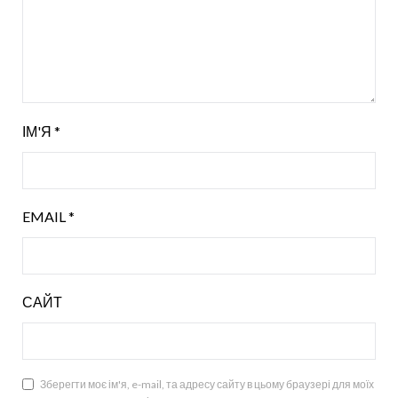
ІМ'Я
*
EMAIL
*
САЙТ
Зберегти моє ім'я, e-mail, та адресу сайту в цьому браузері для моїх