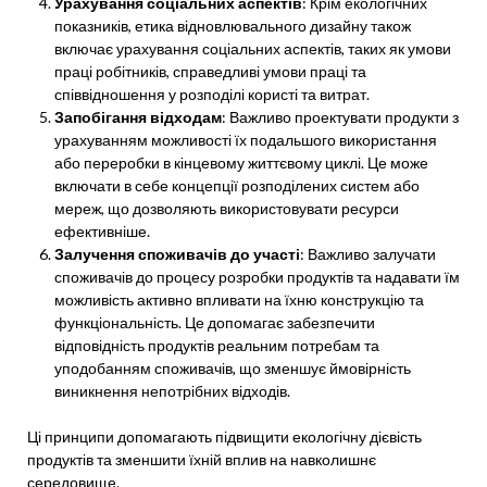
Урахування соціальних аспектів
: Крім екологічних
показників, етика відновлювального дизайну також
включає урахування соціальних аспектів, таких як умови
праці робітників, справедливі умови праці та
співвідношення у розподілі користі та витрат.
Запобігання відходам
: Важливо проектувати продукти з
урахуванням можливості їх подальшого використання
або переробки в кінцевому життєвому циклі. Це може
включати в себе концепції розподілених систем або
мереж, що дозволяють використовувати ресурси
ефективніше.
Залучення споживачів до участі
: Важливо залучати
споживачів до процесу розробки продуктів та надавати їм
можливість активно впливати на їхню конструкцію та
функціональність. Це допомагає забезпечити
відповідність продуктів реальним потребам та
уподобанням споживачів, що зменшує ймовірність
виникнення непотрібних відходів.
Ці принципи допомагають підвищити екологічну дієвість
продуктів та зменшити їхній вплив на навколишнє
середовище.