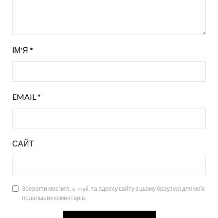
ІМ'Я
*
EMAIL
*
САЙТ
Зберегти моє ім'я, e-mail, та адресу сайту в цьому браузері для моїх
подальших коментарів.